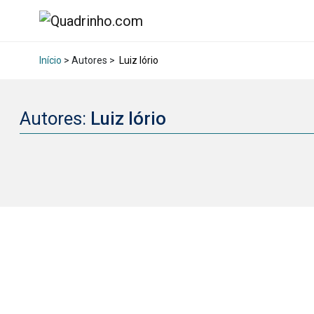
Início
> Autores >
Luiz Iório
Autores:
Luiz Iório