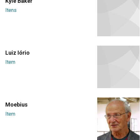
Kyle Baker
Itens
Luiz Iório
Item
Moebius
Item