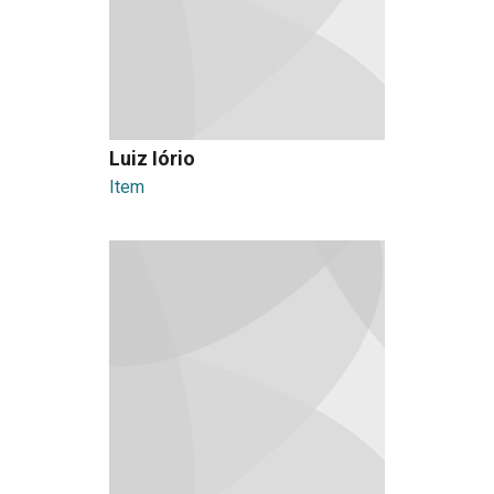
Luiz Iório
Item