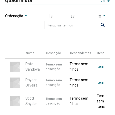
Quadrinista
Voltar
Ordenação
Nome
Descrição
Descendentes
Itens
Rafa
Termo sem
Termo sem
Item
Sandoval
descrição
filhos
Rayson
Termo sem
Termo sem
Item
Oliveira
descrição
filhos
Termo
Scott
Termo sem
Termo sem
sem
Snyder
descrição
filhos
itens